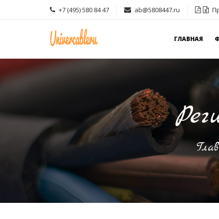
+7 (495) 580 84 47
ab@5808447.ru
Пр
ГЛАВНАЯ
Рег
Гла