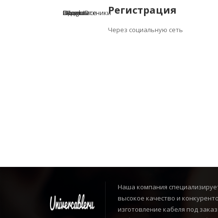
Регистрация
uCoz uID
ВКонтакте
Google
Одноклассники
Яндекс
Через социальную сеть
Наша компания специализирует
высокое качество и конкурент
изготовление кабеля под заказ